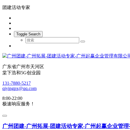
团建活动专家
Toggle Search
广东省广州市天河区
棠下浩和5G创业园
131-7880-5217
qiyingpx@qq.com
8:00-22:00
极速响应服务！
广州团建-广州拓展-团建活动专家-广州起赢企业管