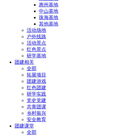
惠州基地
中山基地
珠海基地
其他基地
活动场地
户外线路
活动景点
红色景点
研学基地
团建相关
全部
拓展项目
团建游戏
红色团建
研学实践
党史党建
共青团课
乡村振兴
安全教育
团建课堂
全部