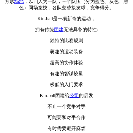
方形
场地
，以四人为一队，三个队伍（分为蓝色、灰色、黑
色）同场竞技，各队交替接发球，竞争得分。
Kin-ball是一项新奇的运动，
拥有传统
团建
无法具备的特性:
独特的比赛规则
萌趣的运动装备
超高的协作体验
有趣的智谋较量
极低的入门要求
Kin-ball团建给
公司
的启发
不止一个竞争对手
可能要和对手合作
有时需要避开麻烦