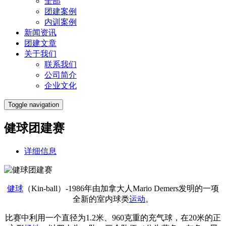
全部
团建案例
内训案例
新闻资讯
团建文章
关于我们
联系我们
公司简介
企业文化
Toggle navigation
健球团建赛
详细信息
健球
（Kin-ball）-1986年由加拿大人Mario Demers发明的一项
全新的室内球类
运动
。
比赛中利用一个直径为1.2米、960克重的充气球，在20米的正