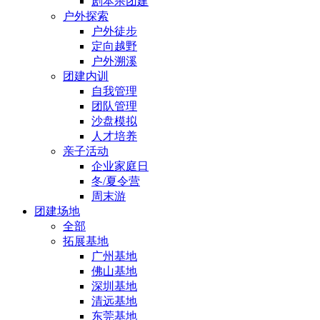
剧本杀团建
户外探索
户外徒步
定向越野
户外溯溪
团建内训
自我管理
团队管理
沙盘模拟
人才培养
亲子活动
企业家庭日
冬/夏令营
周末游
团建场地
全部
拓展基地
广州基地
佛山基地
深圳基地
清远基地
东莞基地