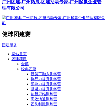
广州团建-广州拓展-团建活动专家-广州起赢企业管
理有限公司
健球团建赛
团建服务
网站首页
团建项目
全部
经典团建
新员工融入训练营
执行力提升训练营
领导力提升训练营
凝聚力提升训练营
创新思维训练营
高效沟通训练营
团队制胜训练营