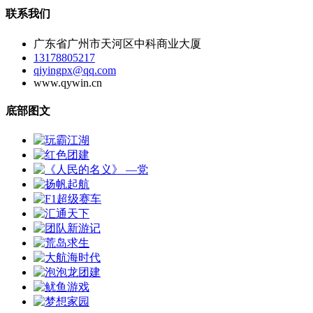
联系我们
广东省广州市天河区中科商业大厦
13178805217
qiyingpx@qq.com
www.qywin.cn
底部图文