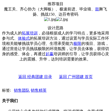
推荐项目
魔王关、齐心协力（大脚板）、极速前进、毕业墙、
鼓
舞飞
扬、挑战150、达芬奇密码
设计思路
作为成人的
拓展
培训
，必须根据成人的学习特点，更多地采用
参与式、
体验式
的拓展培训方法，通过设置与学员实际工作环
境相关能够挑战学员心理、生理承受能力
极限
的项目、游戏，
通过营造让学员挑战极限的环境氛围，让学员去体验，获得切
身的感受、体会，再通过
起赢
培训师的引导，让学员获得心灵
上的震撼、升华，达到培训需要的效果。
返回 经典团建 目录
返回 广州团建 首页
标签:
销售团队
销售精英
关于我们