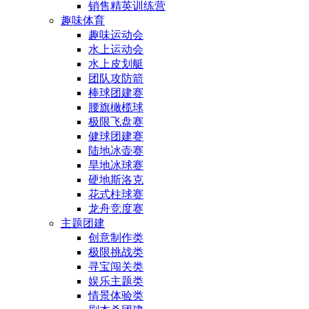
销售精英训练营
趣味体育
趣味运动会
水上运动会
水上皮划艇
团队攻防箭
棒球团建赛
腰旗橄榄球
极限飞盘赛
健球团建赛
陆地冰壶赛
旱地冰球赛
硬地斯洛克
花式柱球赛
龙舟竞度赛
主题团建
创意制作类
极限挑战类
寻宝闯关类
娱乐主题类
情景体验类