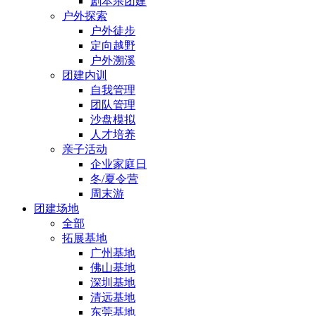
剧本杀团建
户外探索
户外徒步
定向越野
户外溯溪
团建内训
自我管理
团队管理
沙盘模拟
人才培养
亲子活动
企业家庭日
冬/夏令营
周末游
团建场地
全部
拓展基地
广州基地
佛山基地
深圳基地
清远基地
东莞基地