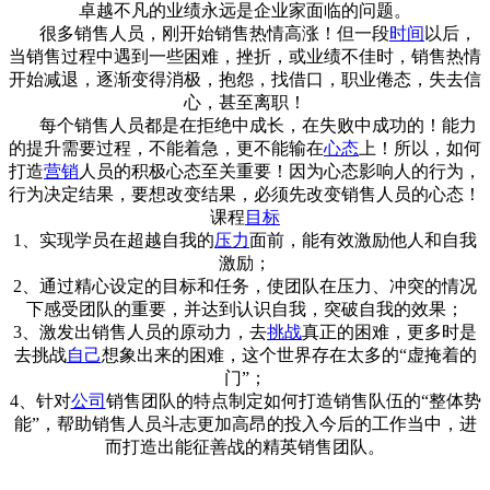
卓越不凡的业绩永远是企业家面临的问题。
很多销售人员，刚开始销售热情高涨！但一段
时间
以后，
当销售过程中遇到一些困难，挫折，或业绩不佳时，销售热情
开始减退，逐渐变得消极，抱怨，找借口，职业倦态，失去信
心，甚至离职！
每个销售人员都是在拒绝中成长，在失败中成功的！能力
的提升需要过程，不能着急，更不能输在
心态
上！所以，如何
打造
营销
人员的积极心态至关重要！因为心态影响人的行为，
行为决定结果，要想改变结果，必须先改变销售人员的心态！
课程
目标
1、实现学员在超越自我的
压力
面前，能有效激励他人和自我
激励；
2、通过精心设定的目标和任务，使团队在压力、冲突的情况
下感受团队的重要，并达到认识自我，突破自我的效果；
3、激发出销售人员的原动力，去
挑战
真正的困难，更多时是
去挑战
自己
想象出来的困难，这个世界存在太多的“虚掩着的
门”；
4、针对
公司
销售团队的特点制定如何打造销售队伍的“整体势
能”，帮助销售人员斗志更加高昂的投入今后的工作当中，进
而打造出能征善战的精英销售团队。