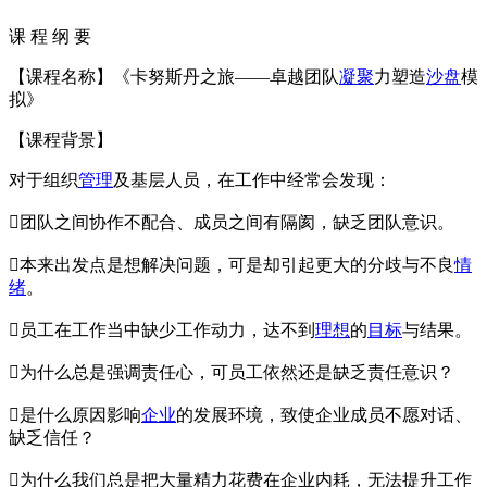
课 程 纲 要
【课程名称】《卡努斯丹之旅——卓越团队
凝聚
力塑造
沙盘
模
拟》
【课程背景】
对于组织
管理
及基层人员，在工作中经常会发现：
团队之间协作不配合、成员之间有隔阂，缺乏团队意识。
本来出发点是想解决问题，可是却引起更大的分歧与不良
情
绪
。
员工在工作当中缺少工作动力，达不到
理想
的
目标
与结果。
为什么总是强调责任心，可员工依然还是缺乏责任意识？
是什么原因影响
企业
的发展环境，致使企业成员不愿对话、
缺乏信任？
为什么我们总是把大量精力花费在企业内耗，无法提升工作