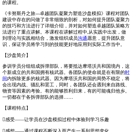
的课程。
《卡努斯丹之旅---卓越团队凝聚力塑造沙盘模拟》课程对团队
建设中存在的问做了非常细致的剖析，对如何提升团队凝聚力
的技巧和方法进行了详细介绍，并对如何塑造卓越团队策略方
法进行了重点讲解。本课程在讲解过程中,从实践中出发，做
到理论与实践相结合，激发组织成员
沟通
愿意，提升团队意
识，保证学员将学习到的技能更好地应用到实际工作当中。
【沙盘简介】
参训学员分组组成拆弹部队，将要抵达摩塔沃共和国境内，这
个新成立的共和国拥有核武器。各团队的使命就是在有限的
时
间
内拆除更多的核武器。因为摩塔沃共和国的局势不稳定，将
会出现内战、骚乱和罢工，同时，各团队还会遇到来自路线、
物资等因素的考验。有的能够胜利归来，有的可能魂归他乡。
一切都在于各拆弹部队的选择……
【课程特点】
感受——让学员在沙盘模拟过程中体验到学习乐趣
感想——通过课程不断深入而产生一系列思想变化