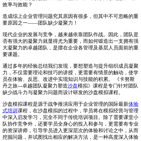
效率与效能？
造成综上企业管理问题究其原因有很多，但其中不可忽略的重
要原因之一——团队缺少凝聚力！
现代企业的发展与竞争，越来越依靠团队作战。因此，团队是
否有强大的凝聚力就显得尤为重要，而如何锻造出一支拥有强
大凝聚力的卓越团队，是摆在企业各管理及基层人员面前的重
要课题。
通过多年的经验总结我们发现，要想塑造与提升组织成员凝聚
力，不仅需要理论和技巧的讲授，更需要有情景的触动，使学
员在体验、反思、改进中实现知识与技能的积累。 《卡努斯
丹之旅---卓越团队凝聚力塑造
沙盘
模拟》课程是专门针对团队
缺少战斗力与凝聚力问题而设计研发的沙盘模拟课程。
沙盘模拟课程是源于战争推演应用于企业管理的国际最新
体验
式
培训
课程，在沙盘模拟的过程中，学员将在模拟经营与管理
中深入启发学习，完全不同于传统培训项目。除了需要课堂小
队协作竞争外，还要学员全身心的投入和参与，更需要有专业
的资深讲师，引导学员进入更深层次的体验和讨论之中，从而
挖掘问题，并试图找出相应的解决方法，是一种高度深入体验