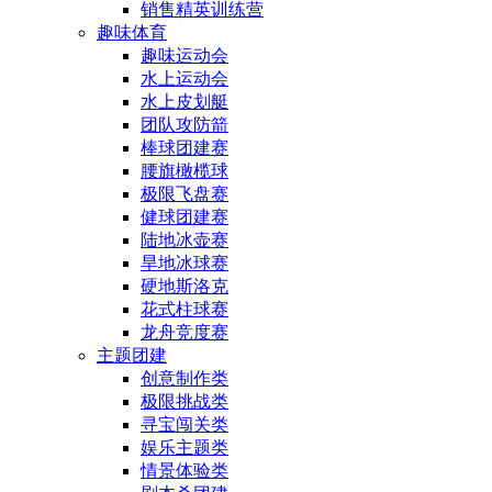
销售精英训练营
趣味体育
趣味运动会
水上运动会
水上皮划艇
团队攻防箭
棒球团建赛
腰旗橄榄球
极限飞盘赛
健球团建赛
陆地冰壶赛
旱地冰球赛
硬地斯洛克
花式柱球赛
龙舟竞度赛
主题团建
创意制作类
极限挑战类
寻宝闯关类
娱乐主题类
情景体验类