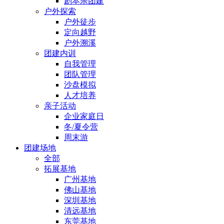
剧本杀团建
户外探索
户外徒步
定向越野
户外溯溪
团建内训
自我管理
团队管理
沙盘模拟
人才培养
亲子活动
企业家庭日
冬/夏令营
周末游
团建场地
全部
拓展基地
广州基地
佛山基地
深圳基地
清远基地
东莞基地