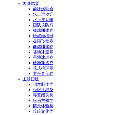
趣味体育
趣味运动会
水上运动会
水上皮划艇
团队攻防箭
棒球团建赛
腰旗橄榄球
极限飞盘赛
健球团建赛
陆地冰壶赛
旱地冰球赛
硬地斯洛克
花式柱球赛
龙舟竞度赛
主题团建
创意制作类
极限挑战类
寻宝闯关类
娱乐主题类
情景体验类
传统文化类