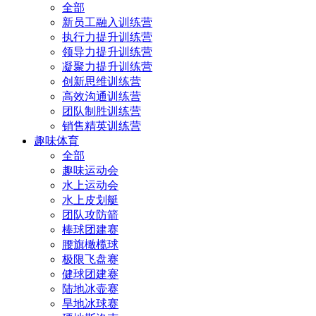
全部
新员工融入训练营
执行力提升训练营
领导力提升训练营
凝聚力提升训练营
创新思维训练营
高效沟通训练营
团队制胜训练营
销售精英训练营
趣味体育
全部
趣味运动会
水上运动会
水上皮划艇
团队攻防箭
棒球团建赛
腰旗橄榄球
极限飞盘赛
健球团建赛
陆地冰壶赛
旱地冰球赛