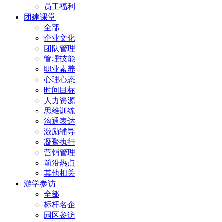
员工福利
团建课堂
全部
企业文化
团队管理
管理技能
职业素养
心理心态
时间目标
人力资源
思维训练
沟通表达
激励辅导
凝聚执行
营销管理
前沿热点
其他相关
游学参访
全部
标杆名企
园区参访