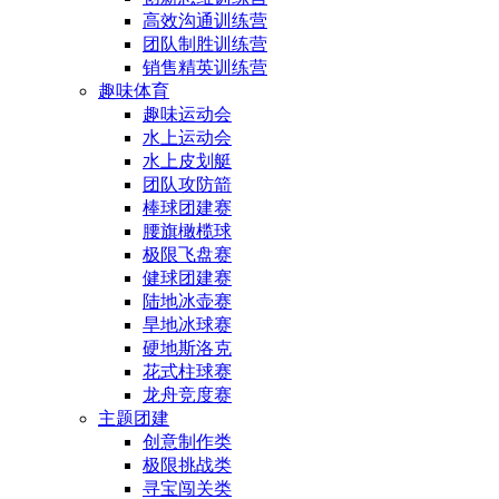
高效沟通训练营
团队制胜训练营
销售精英训练营
趣味体育
趣味运动会
水上运动会
水上皮划艇
团队攻防箭
棒球团建赛
腰旗橄榄球
极限飞盘赛
健球团建赛
陆地冰壶赛
旱地冰球赛
硬地斯洛克
花式柱球赛
龙舟竞度赛
主题团建
创意制作类
极限挑战类
寻宝闯关类