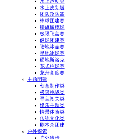
水上运动会
水上皮划艇
团队攻防箭
棒球团建赛
腰旗橄榄球
极限飞盘赛
健球团建赛
陆地冰壶赛
旱地冰球赛
硬地斯洛克
花式柱球赛
龙舟竞度赛
主题团建
创意制作类
极限挑战类
寻宝闯关类
娱乐主题类
情景体验类
传统文化类
剧本杀团建
户外探索
户外徒步