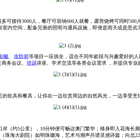
最多可接待3000人，餐厅可容纳600人就餐，露营烧烤可同时50
有室内空间，配备完善的照明与通风设施，即便是雨天或是恶劣
划艇
、
攻防箭
等项目一应俱全，适合不同年龄段与兴趣爱好的人
足商务会议、
培训
讲座、学术交流等各类会议需求 ，并提供专业
足的炊具和餐具，让你在一边欣赏周边的自然风光，一边享受烹
岸（约5公里），10分钟便可畅达澳门繁华；移身即入花海长
贝（珠海大剧院）如明珠缀海，艺术与潮声共谱灵感诗篇；向北2