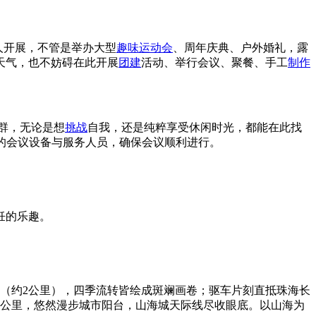
0人开展，不管是举办大型
趣味
运动会
、周年庆典、户外婚礼，露
天气，也不妨碍在此开展
团建
活动、举行会议、聚餐、手工
制作
群，无论是想
挑战
自我，还是纯粹享受休闲时光，都能在此找
的会议设备与服务人员，确保会议顺利进行。
饪的乐趣。
廊（约2公里），四季流转皆绘成斑斓画卷；驱车片刻直抵珠海长
2公里，悠然漫步城市阳台，山海城天际线尽收眼底。以山海为