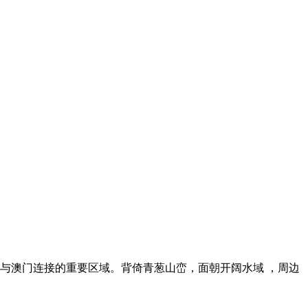
与澳门连接的重要区域。背倚青葱山峦，面朝开阔水域 ，周边