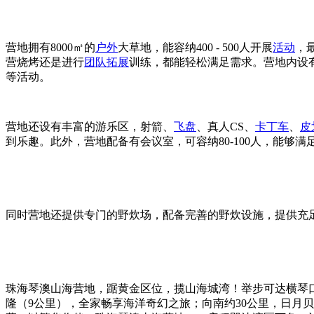
营地拥有8000㎡的
户外
大草地，能容纳400 - 500人开展
活动
，
营烧烤还是进行
团队
拓展
训练，都能轻松满足需求。营地内设
等活动。
营地还设有丰富的游乐区，射箭、
飞盘
、真人CS、
卡丁车
、
皮
到乐趣。此外，营地配备有会议室，可容纳80-100人，能够满
同时营地还提供专门的野炊场，配备完善的野炊设施，提供充
珠海琴澳山海营地，踞黄金区位，揽山海城湾！举步可达横琴口
隆（9公里），全家畅享海洋奇幻之旅；向南约30公里，日月