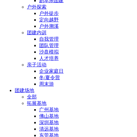
剧本杀团建
户外探索
户外徒步
定向越野
户外溯溪
团建内训
自我管理
团队管理
沙盘模拟
人才培养
亲子活动
企业家庭日
冬/夏令营
周末游
团建场地
全部
拓展基地
广州基地
佛山基地
深圳基地
清远基地
东莞基地