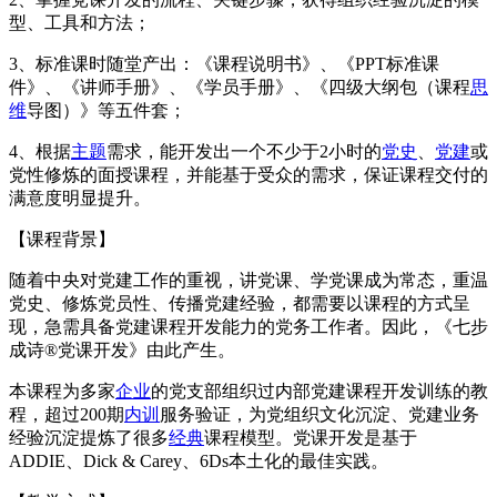
型、工具和方法；
3、标准课时随堂产出：《课程说明书》、《PPT标准课
件》、《讲师手册》、《学员手册》、《四级大纲包（课程
思
维
导图）》等五件套；
4、根据
主题
需求，能开发出一个不少于2小时的
党史
、
党建
或
党性修炼的面授课程，并能基于受众的需求，保证课程交付的
满意度明显提升。
【课程背景】
随着中央对党建工作的重视，讲党课、学党课成为常态，重温
党史、修炼党员性、传播党建经验，都需要以课程的方式呈
现，急需具备党建课程开发能力的党务工作者。因此，《七步
成诗®党课开发》由此产生。
本课程为多家
企业
的党支部组织过内部党建课程开发训练的教
程，超过200期
内训
服务验证，为党组织文化沉淀、党建业务
经验沉淀提炼了很多
经典
课程模型。党课开发是基于
ADDIE、Dick & Carey、6Ds本土化的最佳实践。